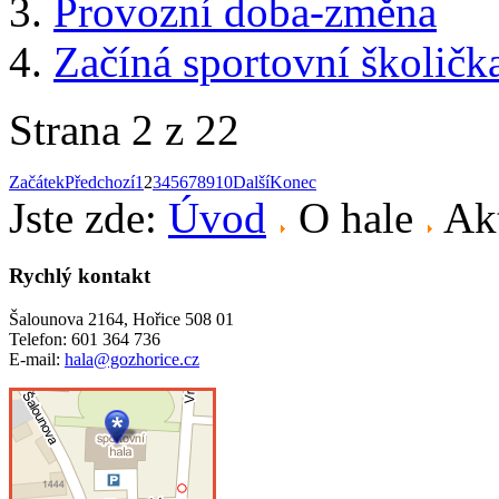
Provozní doba-změna
Začíná sportovní školič
Strana 2 z 22
Začátek
Předchozí
1
2
3
4
5
6
7
8
9
10
Další
Konec
Jste zde:
Úvod
O hale
Akt
Rychlý kontakt
Šalounova 2164, Hořice 508 01
Telefon: 601 364 736
E-mail:
hala@gozhorice.cz