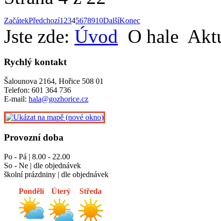
Začátek
Předchozí
1
2
3
4
5
6
7
8
9
10
Další
Konec
Jste zde:
Úvod
O hale
Aktu
Rychlý kontakt
Šalounova 2164, Hořice 508 01
Telefon: 601 364 736
E-mail:
hala@gozhorice.cz
Provozní doba
Po - Pá | 8.00 - 22.00
So - Ne | dle objednávek
školní prázdniny | dle objednávek
Pondělí
Úterý
Středa